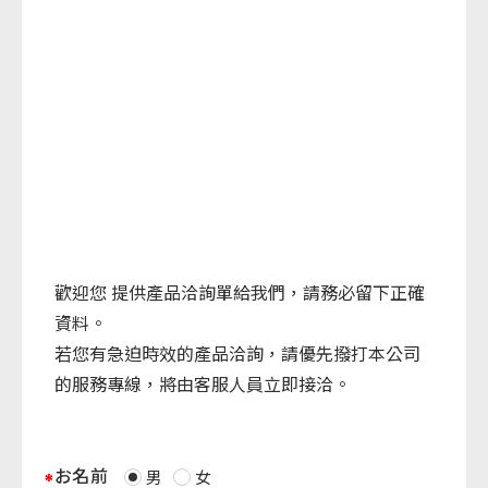
歡迎您 提供產品洽詢單給我們，請務必留下正確
資料。
若您有急迫時效的產品洽詢，請優先撥打本公司
的服務專線，將由客服人員立即接洽。
お名前
男
女