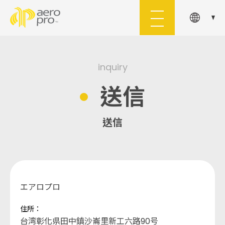
会社案内
製品情報
inquiry
送信
用途分野
カスタム対応
送信
技術資料
問い合わせる
エアロプロ
住所：
台湾彰化県田中鎮沙崙里新工六路90号