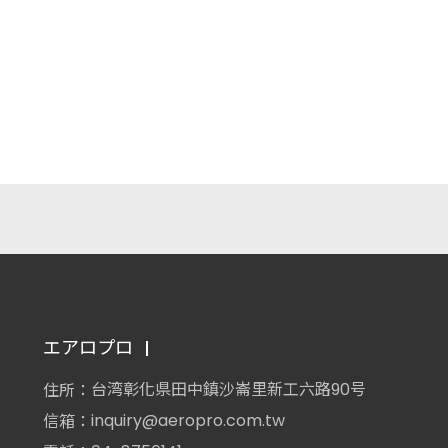
エアロプロ
台湾彰化県田中鎮沙崙里新工六路90号
住所：
inquiry@aeropro.com.tw
信箱：