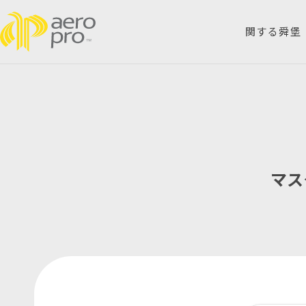
関する舜堡
会社案内
製
マス
用途分野
カ
技術資料
問