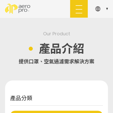
About Us
Products
Our Product
關於舜堡
產品介紹
產品介紹
Application
Custom-Made
提供口罩、空氣過濾需求解決方案
應用領域
客製服務
Document
Inquiry
文件下載
洽詢車
產品分類