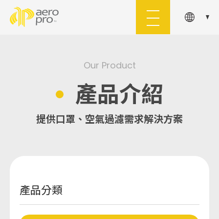
About Us
Products
Our Product
關於舜堡
產品介紹
產品介紹
Application
Custom-Made
提供口罩、空氣過濾需求解決方案
應用領域
客製服務
Document
Inquiry
文件下載
洽詢車
產品分類