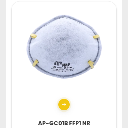
AP-GC01B FFP1 NR