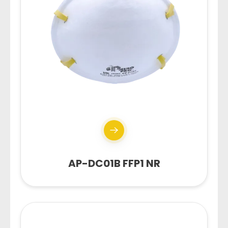
AP-DC01B FFP1 NR