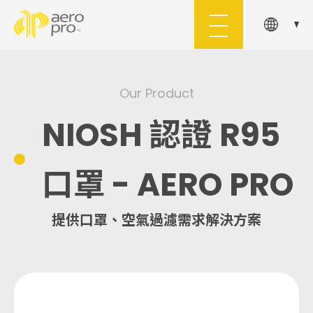
About Us
Products
Our Product
關於舜堡
產品介紹
NIOSH 認證 R95
Application
Custom-Made
口罩 - AERO PRO
應用領域
客製服務
提供口罩、空氣過濾需求解決方案
Document
Inquiry
文件下載
洽詢車