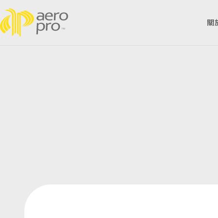
關
About Us
Pr
關於舜堡
Application
C
應用領域
Document
In