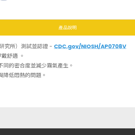
產品說明
康研究所）測試並認證 -
CDC.gov/NIOSH/AP0708V
戴舒適 。
不同的密合度並減少霧氣產生。
與降低悶熱的問題。