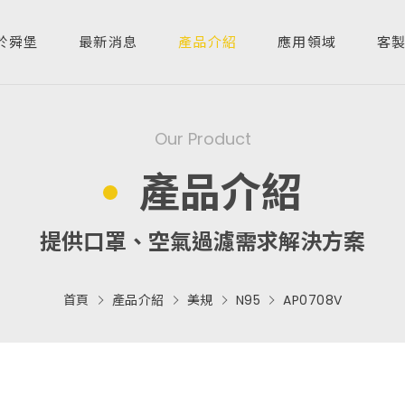
於舜堡
最新消息
產品介紹
應用領域
客
Our Product
oducts
產品介紹
產品介紹
提供口罩、空氣過濾需求解決方案
ustom-Made
首頁
產品介紹
美規
N95
AP0708V
客製服務
quiry